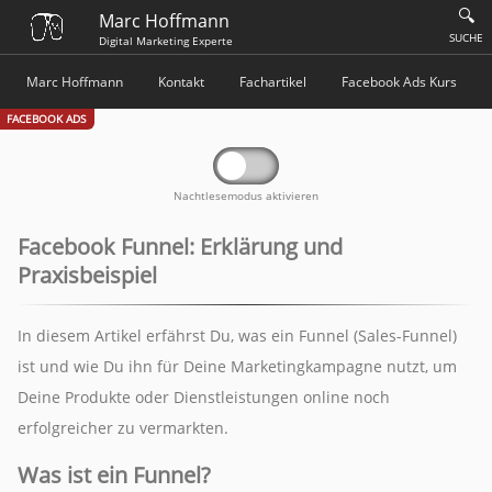
🔍
Marc Hoffmann
SUCHE
Digital Marketing Experte
Marc Hoffmann
Kontakt
Fachartikel
Facebook Ads Kurs
FACEBOOK ADS
Nachtlesemodus aktivieren
Facebook Funnel: Erklärung und
Praxisbeispiel
In diesem Artikel erfährst Du, was ein Funnel (Sales-Funnel)
ist und wie Du ihn für Deine Marketingkampagne nutzt, um
Deine Produkte oder Dienstleistungen online noch
erfolgreicher zu vermarkten.
Was ist ein Funnel?