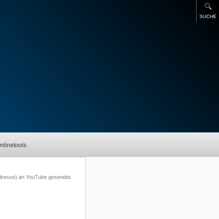
🔍
SUCHE
nlinetools
Adresse) an YouTube gesendet.