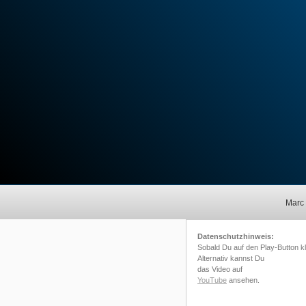
Marc
Datenschutzhinweis:
Sobald Du auf den Play-Button 
Alternativ kannst Du
das Video auf
YouTube
ansehen.