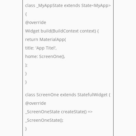
class _MyAppState extends State<MyApp>
{
@override
Widget build(BuildContext context) {
return MaterialApp(
title: 'App Titel',
home: ScreenOne(),
);
}
}
class ScreenOne extends StatefulWidget {
@override
_ScreenOneState createState() =>
_ScreenOneState();
}