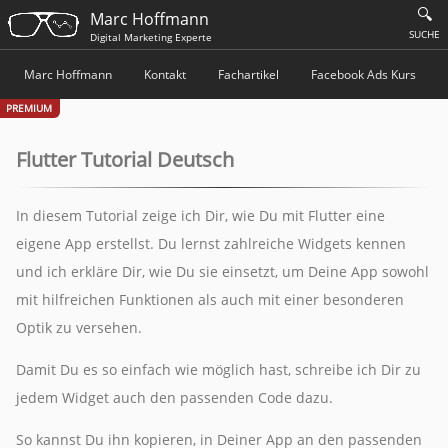
🔍
Marc Hoffmann
SUCHE
Digital Marketing Experte
Marc Hoffmann
Kontakt
Fachartikel
Facebook Ads Kurs
PREMIUM
Flutter Tutorial Deutsch
In diesem Tutorial zeige ich Dir, wie Du mit Flutter eine
eigene App erstellst. Du lernst zahlreiche Widgets kennen
und ich erkläre Dir, wie Du sie einsetzt, um Deine App sowohl
mit hilfreichen Funktionen als auch mit einer besonderen
Optik zu versehen.
Damit Du es so einfach wie möglich hast, schreibe ich Dir zu
jedem Widget auch den passenden Code dazu.
So kannst Du ihn kopieren, in Deiner App an den passenden