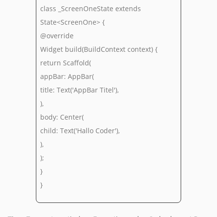
class _ScreenOneState extends
State<ScreenOne> {
@override
Widget build(BuildContext context) {
return Scaffold(
appBar: AppBar(
title: Text('AppBar Titel'),
),
body: Center(
child: Text('Hallo Coder'),
),
);
}
}